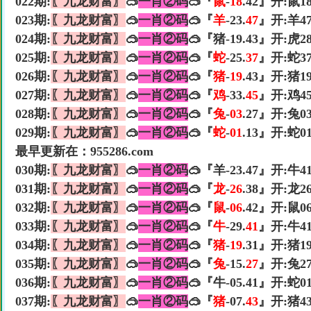
022期:
〖九龙财富〗
🥽
一肖②码
🥽『
鼠
-
18
.42』开:鼠1
023期:
〖九龙财富〗
🥽
一肖②码
🥽『
羊
-23.
47
』开:羊4
024期:
〖九龙财富〗
🥽
一肖②码
🥽『猪-19.43』开:虎2
025期:
〖九龙财富〗
🥽
一肖②码
🥽『
蛇
-25.
37
』开:蛇3
026期:
〖九龙财富〗
🥽
一肖②码
🥽『
猪
-
19
.43』开:猪1
027期:
〖九龙财富〗
🥽
一肖②码
🥽『
鸡
-33.
45
』开:鸡4
028期:
〖九龙财富〗
🥽
一肖②码
🥽『
兔
-
03
.27』开:兔0
029期:
〖九龙财富〗
🥽
一肖②码
🥽『
蛇
-
01
.13』开:蛇0
最早更新在：955286.com
030期:
〖九龙财富〗
🥽
一肖②码
🥽『羊-23.47』开:牛4
031期:
〖九龙财富〗
🥽
一肖②码
🥽『
龙
-
26
.38』开:龙2
032期:
〖九龙财富〗
🥽
一肖②码
🥽『
鼠
-
06
.42』开:鼠0
033期:
〖九龙财富〗
🥽
一肖②码
🥽『
牛
-29.
41
』开:牛4
034期:
〖九龙财富〗
🥽
一肖②码
🥽『
猪
-
19
.31』开:猪1
035期:
〖九龙财富〗
🥽
一肖②码
🥽『
兔
-15.
27
』开:兔2
036期:
〖九龙财富〗
🥽
一肖②码
🥽『牛-05.41』开:蛇0
037期:
〖九龙财富〗
🥽
一肖②码
🥽『
猪
-07.
43
』开:猪4