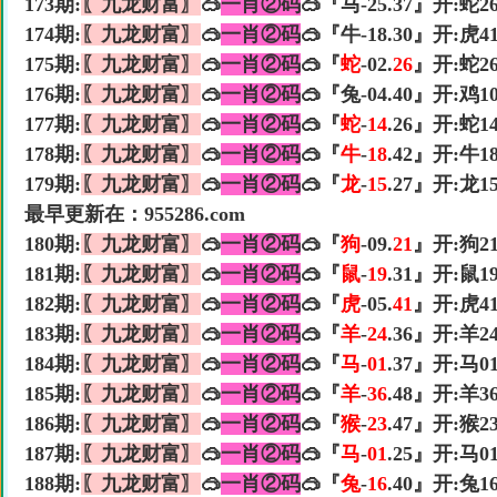
173期:
〖九龙财富〗
🥽
一肖②码
🥽『马-25.37』开:蛇2
174期:
〖九龙财富〗
🥽
一肖②码
🥽『牛-18.30』开:虎4
175期:
〖九龙财富〗
🥽
一肖②码
🥽『
蛇
-02.
26
』开:蛇2
176期:
〖九龙财富〗
🥽
一肖②码
🥽『兔-04.40』开:鸡1
177期:
〖九龙财富〗
🥽
一肖②码
🥽『
蛇
-
14
.26』开:蛇1
178期:
〖九龙财富〗
🥽
一肖②码
🥽『
牛
-
18
.42』开:牛1
179期:
〖九龙财富〗
🥽
一肖②码
🥽『
龙
-
15
.27』开:龙1
最早更新在：955286.com
180期:
〖九龙财富〗
🥽
一肖②码
🥽『
狗
-09.
21
』开:狗2
181期:
〖九龙财富〗
🥽
一肖②码
🥽『
鼠
-
19
.31』开:鼠1
182期:
〖九龙财富〗
🥽
一肖②码
🥽『
虎
-05.
41
』开:虎4
183期:
〖九龙财富〗
🥽
一肖②码
🥽『
羊
-
24
.36』开:羊2
184期:
〖九龙财富〗
🥽
一肖②码
🥽『
马
-
01
.37』开:马0
185期:
〖九龙财富〗
🥽
一肖②码
🥽『
羊
-
36
.48』开:羊3
186期:
〖九龙财富〗
🥽
一肖②码
🥽『
猴
-
23
.47』开:猴2
187期:
〖九龙财富〗
🥽
一肖②码
🥽『
马
-
01
.25』开:马0
188期:
〖九龙财富〗
🥽
一肖②码
🥽『
兔
-
16
.40』开:兔1