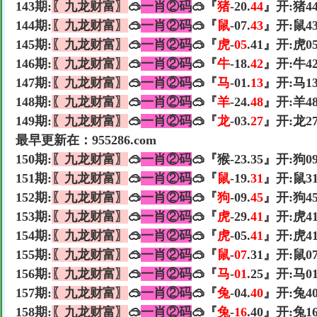
143期:
〖九龙财富〗
🥽
一肖②码
🥽『
猪
-20.
44
』开:猪4
144期:
〖九龙财富〗
🥽
一肖②码
🥽『
鼠
-07.
43
』开:鼠4
145期:
〖九龙财富〗
🥽
一肖②码
🥽『
虎
-
05
.41』开:虎0
146期:
〖九龙财富〗
🥽
一肖②码
🥽『
牛
-18.
42
』开:牛4
147期:
〖九龙财富〗
🥽
一肖②码
🥽『
马
-01.
13
』开:马1
148期:
〖九龙财富〗
🥽
一肖②码
🥽『
羊
-24.
48
』开:羊4
149期:
〖九龙财富〗
🥽
一肖②码
🥽『
龙
-03.
27
』开:龙2
最早更新在：955286.com
150期:
〖九龙财富〗
🥽
一肖②码
🥽『猴-23.35』开:狗0
151期:
〖九龙财富〗
🥽
一肖②码
🥽『
鼠
-19.
31
』开:鼠3
152期:
〖九龙财富〗
🥽
一肖②码
🥽『
狗
-09.
45
』开:狗4
153期:
〖九龙财富〗
🥽
一肖②码
🥽『
虎
-29.
41
』开:虎4
154期:
〖九龙财富〗
🥽
一肖②码
🥽『
虎
-05.
41
』开:虎4
155期:
〖九龙财富〗
🥽
一肖②码
🥽『
鼠
-
07
.31』开:鼠0
156期:
〖九龙财富〗
🥽
一肖②码
🥽『
马
-
01
.25』开:马0
157期:
〖九龙财富〗
🥽
一肖②码
🥽『
兔
-04.
40
』开:兔4
158期:
〖九龙财富〗
🥽
一肖②码
🥽『
兔
-
16
.40』开:兔1