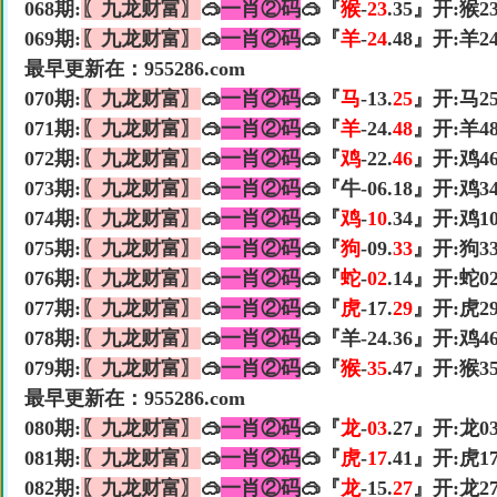
068期:
〖九龙财富〗
🥽
一肖②码
🥽『
猴
-
23
.35』开:猴2
069期:
〖九龙财富〗
🥽
一肖②码
🥽『
羊
-
24
.48』开:羊2
最早更新在：955286.com
070期:
〖九龙财富〗
🥽
一肖②码
🥽『
马
-13.
25
』开:马2
071期:
〖九龙财富〗
🥽
一肖②码
🥽『
羊
-24.
48
』开:羊4
072期:
〖九龙财富〗
🥽
一肖②码
🥽『
鸡
-22.
46
』开:鸡4
073期:
〖九龙财富〗
🥽
一肖②码
🥽『牛-06.18』开:鸡3
074期:
〖九龙财富〗
🥽
一肖②码
🥽『
鸡
-
10
.34』开:鸡1
075期:
〖九龙财富〗
🥽
一肖②码
🥽『
狗
-09.
33
』开:狗3
076期:
〖九龙财富〗
🥽
一肖②码
🥽『
蛇
-
02
.14』开:蛇0
077期:
〖九龙财富〗
🥽
一肖②码
🥽『
虎
-17.
29
』开:虎2
078期:
〖九龙财富〗
🥽
一肖②码
🥽『羊-24.36』开:鸡4
079期:
〖九龙财富〗
🥽
一肖②码
🥽『
猴
-
35
.47』开:猴3
最早更新在：955286.com
080期:
〖九龙财富〗
🥽
一肖②码
🥽『
龙
-
03
.27』开:龙0
081期:
〖九龙财富〗
🥽
一肖②码
🥽『
虎
-
17
.41』开:虎1
082期:
〖九龙财富〗
🥽
一肖②码
🥽『
龙
-15.
27
』开:龙2