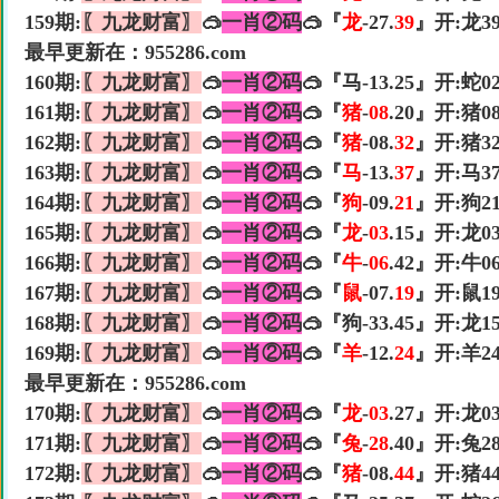
159期:
〖九龙财富〗
🥽
一肖②码
🥽『
龙
-27.
39
』开:龙3
最早更新在：955286.com
160期:
〖九龙财富〗
🥽
一肖②码
🥽『马-13.25』开:蛇0
161期:
〖九龙财富〗
🥽
一肖②码
🥽『
猪
-
08
.20』开:猪0
162期:
〖九龙财富〗
🥽
一肖②码
🥽『
猪
-08.
32
』开:猪3
163期:
〖九龙财富〗
🥽
一肖②码
🥽『
马
-13.
37
』开:马3
164期:
〖九龙财富〗
🥽
一肖②码
🥽『
狗
-09.
21
』开:狗2
165期:
〖九龙财富〗
🥽
一肖②码
🥽『
龙
-
03
.15』开:龙0
166期:
〖九龙财富〗
🥽
一肖②码
🥽『
牛
-
06
.42』开:牛0
167期:
〖九龙财富〗
🥽
一肖②码
🥽『
鼠
-07.
19
』开:鼠1
168期:
〖九龙财富〗
🥽
一肖②码
🥽『狗-33.45』开:龙1
169期:
〖九龙财富〗
🥽
一肖②码
🥽『
羊
-12.
24
』开:羊2
最早更新在：955286.com
170期:
〖九龙财富〗
🥽
一肖②码
🥽『
龙
-
03
.27』开:龙0
171期:
〖九龙财富〗
🥽
一肖②码
🥽『
兔
-
28
.40』开:兔2
172期:
〖九龙财富〗
🥽
一肖②码
🥽『
猪
-08.
44
』开:猪4