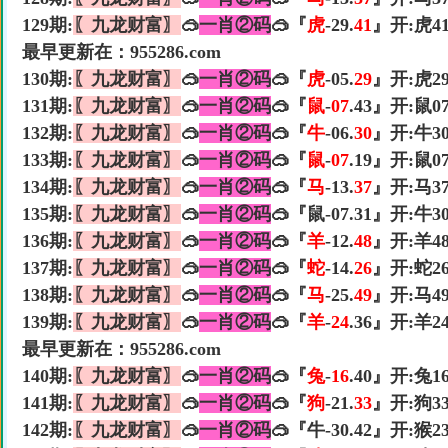
129期:
〖九龙财富〗
🥽
一肖②码
🥽『
虎
-29.
41
』开:虎4
最早更新在：955286.com
130期:
〖九龙财富〗
🥽
一肖②码
🥽『
虎
-05.
29
』开:虎2
131期:
〖九龙财富〗
🥽
一肖②码
🥽『
鼠
-
07
.43』开:鼠0
132期:
〖九龙财富〗
🥽
一肖②码
🥽『
牛
-06.
30
』开:牛3
133期:
〖九龙财富〗
🥽
一肖②码
🥽『
鼠
-
07
.19』开:鼠0
134期:
〖九龙财富〗
🥽
一肖②码
🥽『
马
-13.
37
』开:马3
135期:
〖九龙财富〗
🥽
一肖②码
🥽『鼠-07.31』开:牛3
136期:
〖九龙财富〗
🥽
一肖②码
🥽『
羊
-12.
48
』开:羊4
137期:
〖九龙财富〗
🥽
一肖②码
🥽『
蛇
-14.
26
』开:蛇2
138期:
〖九龙财富〗
🥽
一肖②码
🥽『
马
-25.
49
』开:马4
139期:
〖九龙财富〗
🥽
一肖②码
🥽『
羊
-
24
.36』开:羊2
最早更新在：955286.com
140期:
〖九龙财富〗
🥽
一肖②码
🥽『
兔
-
16
.40』开:兔1
141期:
〖九龙财富〗
🥽
一肖②码
🥽『
狗
-21.
33
』开:狗3
142期:
〖九龙财富〗
🥽
一肖②码
🥽『牛-30.42』开:猴2