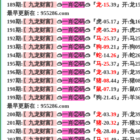
189期:
〖九龙财富〗
🥽
一肖②码
🥽『
龙
-
15
.39』开:龙1
最早更新在：955286.com
190期:
〖九龙财富〗
🥽
一肖②码
🥽『虎-05.17』开:兔1
191期:
〖九龙财富〗
🥽
一肖②码
🥽『
虎
-05.
29
』开:虎2
192期:
〖九龙财富〗
🥽
一肖②码
🥽『
马
-
25
.37』开:马2
193期:
〖九龙财富〗
🥽
一肖②码
🥽『
狗
-
09
.21』开:狗0
194期:
〖九龙财富〗
🥽
一肖②码
🥽『
蛇
-14.
26
』开:蛇2
195期:
〖九龙财富〗
🥽
一肖②码
🥽『
马
-
25
.37』开:马2
196期:
〖九龙财富〗
🥽
一肖②码
🥽『
龙
-03.
39
』开:龙3
197期:
〖九龙财富〗
🥽
一肖②码
🥽『
猪
-
08
.44』开:猪0
198期:
〖九龙财富〗
🥽
一肖②码
🥽『
鼠
-
07
.19』开:鼠0
199期:
〖九龙财富〗
🥽
一肖②码
🥽『狗-21.45』开:羊3
最早更新在：955286.com
200期:
〖九龙财富〗
🥽
一肖②码
🥽『
龙
-03.
39
』开:龙3
201期:
〖九龙财富〗
🥽
一肖②码
🥽『
猪
-20.
32
』开:猪3
202期:
〖九龙财富〗
🥽
一肖②码
🥽『
兔
-28.
40
』开:兔4
203期:
〖九龙财富〗
🥽
一肖②码
🥽『
马
-
25
.49』开:马2