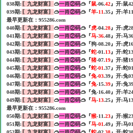
038期:
〖九龙财富〗
🥽
一肖②码
🥽『
鼠
-06.
42
』开:鼠4
039期:
〖九龙财富〗
🥽
一肖②码
🥽『
羊
-
11
.35』开:羊1
最早更新在：955286.com
040期:
〖九龙财富〗
🥽
一肖②码
🥽『
虎
-04.
28
』开:虎2
041期:
〖九龙财富〗
🥽
一肖②码
🥽『
马
-
36
.48』开:马3
042期:
〖九龙财富〗
🥽
一肖②码
🥽『狗-08.20』开:虎1
043期:
〖九龙财富〗
🥽
一肖②码
🥽『
蛇
-01.
13
』开:蛇1
044期:
〖九龙财富〗
🥽
一肖②码
🥽『
猪
-07.
19
』开:猪1
045期:
〖九龙财富〗
🥽
一肖②码
🥽『
蛇
-
01
.37』开:蛇0
046期:
〖九龙财富〗
🥽
一肖②码
🥽『
兔
-
03
.39』开:兔0
047期:
〖九龙财富〗
🥽
一肖②码
🥽『
兔
-15.
39
』开:兔3
048期:
〖九龙财富〗
🥽
一肖②码
🥽『兔-16.40』开:羊2
049期:
〖九龙财富〗
🥽
一肖②码
🥽『
马
-
13
.25』开:马1
最早更新在：955286.com
050期:
〖九龙财富〗
🥽
一肖②码
🥽『
猴
-11.
23
』开:猴2
051期:
〖九龙财富〗
🥽
一肖②码
🥽『
马
-
01
.49』开:马0
052期:
〖九龙财富〗
🥽
一肖②码
🥽『
蛇
-02.
38
』开:蛇3