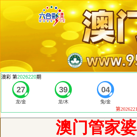
澳门管家婆