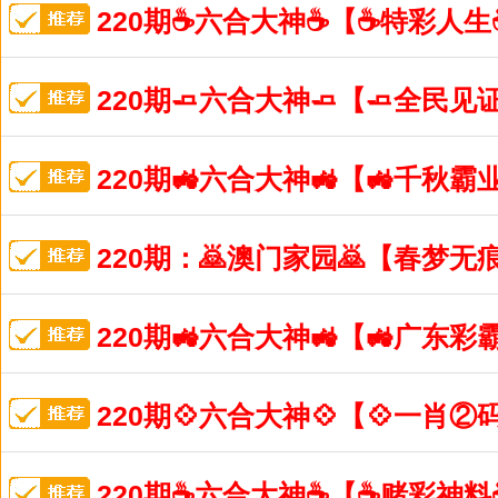
220期☕六合大神☕【☕特彩人
220期🧈六合大神🧈【🧈全民见
220期🚜六合大神🚜【🚜千秋霸
220期：🙇澳门家园🙇【春梦无
220期🚜六合大神🚜【🚜广东彩
220期💠六合大神💠【💠一肖②码
220期☕六合大神☕【☕赌彩神